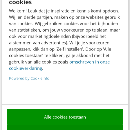
cookies
Frankwatching
Welkom! Leuk dat je inspiratie en kennis komt opdoen.
Adverteren
Wij, en derde partijen, maken op onze websites gebruik
van cookies. Wij gebruiken cookies voor het bijhouden
Contact
van statistieken, om jouw voorkeuren op te slaan, maar
Nieuwsbrieven
ook voor marketingdoeleinden (bijvoorbeeld het
afstemmen van advertenties). Wil je je voorkeuren
Over ons
aanpassen, klik dan op ‘Zelf instellen’. Door op ‘Alle
cookies toestaan’ te klikken, ga je akkoord met het
Ons team
gebruik van alle cookies zoals
omschreven in onze
cookieverklaring
.
Werken bij
Powered by CookieInfo
Whitepapers
Blog
AI & Tech
Content & Communicatie
Alle cookies toestaan
Klantcontact & CX