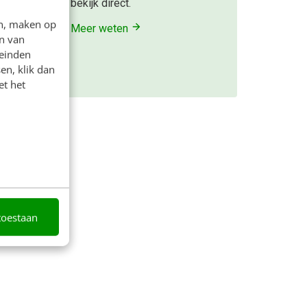
bekijk direct.
ijf.
en, maken op
Meer weten
n van
eteen
leinden
en, klik dan
et het
en
toestaan