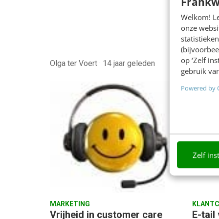
Frankw
consum
negatie
Welkom! Leu
een rea
onze websit
statistiek
waarop
(bijvoorbee
op ‘Zelf in
Olga ter Voert
·
14 jaar geleden
Olga te
gebruik van
Powered by 
Zelf ins
MARKETING
KLANTC
Vrijheid in customer care
E-tail