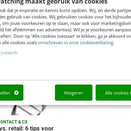
atching maakt gebruik van cookies
enten, die online een
relatie tussen klant en bedr
f bericht plaatst, hoopt op
Vertrouwen is emotie! Een
k dat je inspiratie en kennis komt opdoen. Wij, en derde partij
ctie van het bedrijf
es gebruik van cookies. Wij gebruiken cookies voor het bijhoude
negatief sentiment kan m
en, om jouw voorkeuren op te slaan, maar ook voor marketingdoe
 de klacht…
desastreuze…
ld het afstemmen van advertenties). Wil je je voorkeuren aanpass
stellen’. Door op ‘Alle cookies toestaan’ te klikken, ga je akkoord m
r Voert
·
14 jaar geleden
Eric Sondervan
·
14 jaar geled
 alle cookies zoals
omschreven in onze cookieverklaring
.
CookieInfo
tellen
Weigeren
Alle cookies 
ONTACT & CX
 vs. retail: 6 tips voor