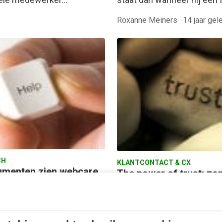
Roxanne Meiners
·
14 jaar gel
CH
KLANTCONTACT & CX
menten zien webcare
The power of trust: zo
s meer als volwaardig
vertrouwen geen fans
cekanaal
Vertrouwen is een belangri
wee derde van de
randvoorwaarde voor een 