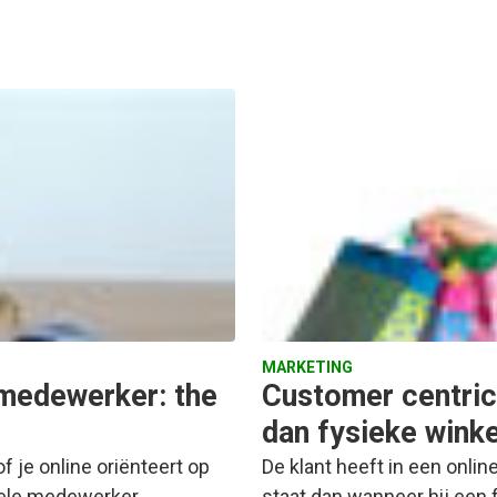
MARKETING
 medewerker: the
Customer centric
dan fysieke wink
of je online oriënteert op
De klant heeft in een onlin
tuele medewerker…
staat dan wanneer hij een