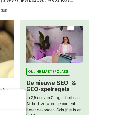
eden
ONLINE MASTERCLASS
De nieuwe SEO- &
GEO-spelregels
nder
In 2,5 uur van Google-first naar
jke
AI-first: zo wordt je content
goede
beter gevonden. Schrijf je in en