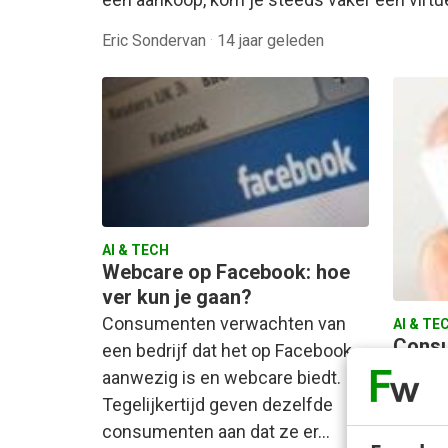
Eric Sondervan
·
14 jaar geleden
AI & TECH
Webcare op Facebook: hoe
ver kun je gaan?
Consumenten verwachten van
AI & TE
Consu
een bedrijf dat het op Facebook
steed
aanwezig is en webcare biedt.
servi
Tegelijkertijd geven dezelfde
Ruim t
consumenten aan dat ze er…