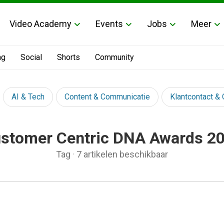
Video Academy
Events
Jobs
Meer
ng
Social
Shorts
Community
AI & Tech
Content & Communicatie
Klantcontact &
stomer Centric DNA Awards 2
Tag
·
7 artikelen beschikbaar