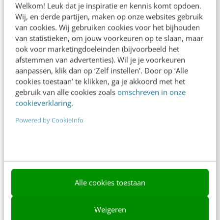
Welkom! Leuk dat je inspiratie en kennis komt opdoen.
Contact
Wij, en derde partijen, maken op onze websites gebruik
van cookies. Wij gebruiken cookies voor het bijhouden
Nieuwsbrieven
van statistieken, om jouw voorkeuren op te slaan, maar
ook voor marketingdoeleinden (bijvoorbeeld het
Over ons
afstemmen van advertenties). Wil je je voorkeuren
aanpassen, klik dan op ‘Zelf instellen’. Door op ‘Alle
Ons team
cookies toestaan’ te klikken, ga je akkoord met het
Werken bij
gebruik van alle cookies zoals
omschreven in onze
cookieverklaring
.
Whitepapers
Powered by CookieInfo
Blog
AI & Tech
Content & Communicatie
Alle cookies toestaan
Klantcontact & CX
Marketing
Weigeren