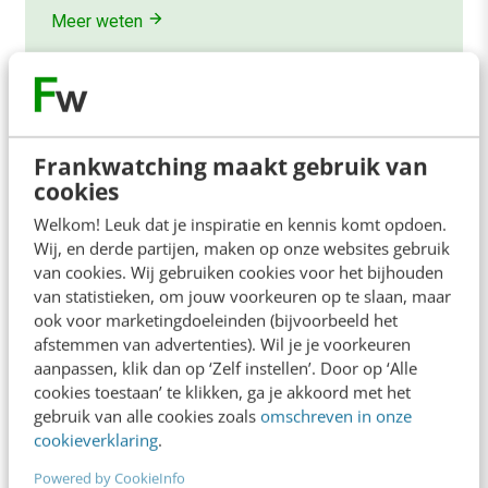
Meer weten
Frankwatching maakt gebruik van
cookies
Contact
Redactie
Welkom! Leuk dat je inspiratie en kennis komt opdoen.
redactie@frankwatching.com
Wij, en derde partijen, maken op onze websites gebruik
van cookies. Wij gebruiken cookies voor het bijhouden
+31 30 200 1045
van statistieken, om jouw voorkeuren op te slaan, maar
Tarieven
ook voor marketingdoeleinden (bijvoorbeeld het
afstemmen van advertenties). Wil je je voorkeuren
Meer contactopties
aanpassen, klik dan op ‘Zelf instellen’. Door op ‘Alle
cookies toestaan’ te klikken, ga je akkoord met het
gebruik van alle cookies zoals
omschreven in onze
Frankwatching
cookieverklaring
.
Adverteren
Powered by CookieInfo