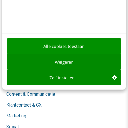
Contact
Nieuwsbrieven
Over ons
Ons team
Alle cookies toestaan
Werken bij
Whitepapers
Weigeren
Blog
Zelf instellen
AI & Tech
Content & Communicatie
Klantcontact & CX
Marketing
Social