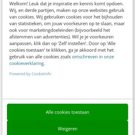
Welkom! Leuk dat je inspiratie en kennis komt opdoen.
Contact
Wij, en derde partijen, maken op onze websites gebruik
van cookies. Wij gebruiken cookies voor het bijhouden
Nieuwsbrieven
van statistieken, om jouw voorkeuren op te slaan, maar
ook voor marketingdoeleinden (bijvoorbeeld het
Over ons
afstemmen van advertenties). Wil je je voorkeuren
aanpassen, klik dan op ‘Zelf instellen’. Door op ‘Alle
Ons team
cookies toestaan’ te klikken, ga je akkoord met het
Werken bij
gebruik van alle cookies zoals
omschreven in onze
cookieverklaring
.
Whitepapers
Powered by CookieInfo
Blog
AI & Tech
Content & Communicatie
Alle cookies toestaan
Klantcontact & CX
Marketing
Weigeren