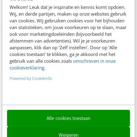
Adverteren
Welkom! Leuk dat je inspiratie en kennis komt opdoen.
Wij, en derde partijen, maken op onze websites gebruik
Contact
van cookies. Wij gebruiken cookies voor het bijhouden
van statistieken, om jouw voorkeuren op te slaan, maar
Nieuwsbrieven
ook voor marketingdoeleinden (bijvoorbeeld het
Over ons
afstemmen van advertenties). Wil je je voorkeuren
aanpassen, klik dan op ‘Zelf instellen’. Door op ‘Alle
Ons team
cookies toestaan’ te klikken, ga je akkoord met het
gebruik van alle cookies zoals
omschreven in onze
Werken bij
cookieverklaring
.
Whitepapers
Powered by CookieInfo
Blog
AI & Tech
Content & Communicatie
Alle cookies toestaan
Klantcontact & CX
Weigeren
Marketing