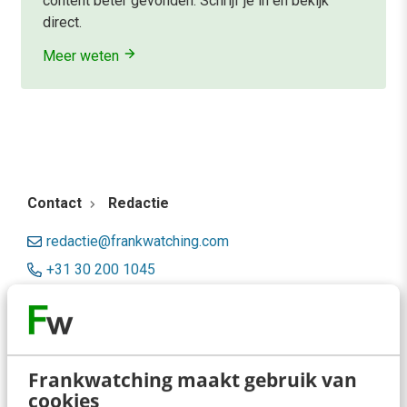
content beter gevonden. Schrijf je in en bekijk
direct.
Meer weten
Contact
Redactie
redactie@frankwatching.com
+31 30 200 1045
Tarieven
Meer contactopties
Frankwatching maakt gebruik van
Frankwatching
cookies