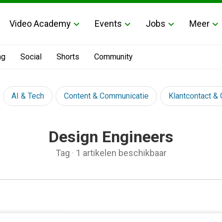
Video Academy
Events
Jobs
Meer
ng
Social
Shorts
Community
AI & Tech
Content & Communicatie
Klantcontact &
Design Engineers
Tag
·
1 artikelen beschikbaar