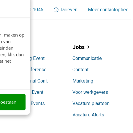
+31 30 200 1045
Tarieven
Meer contactopties
en, maken op
n van
Events
Jobs
leinden
en, klik dan
AI Marketing Event
Communicatie
et het
Content Conference
Content
Conversational Conf.
Marketing
SocialToday Event
Voor werkgevers
toestaan
Partnership Events
Vacature plaatsen
Vacature Alerts