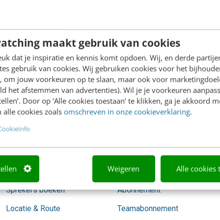
redactie@frankwatching.com
atching maakt gebruik van cookies
k dat je inspiratie en kennis komt opdoen. Wij, en derde partij
es gebruik van cookies. Wij gebruiken cookies voor het bijhoude
Academy
Video Academy
en, om jouw voorkeuren op te slaan, maar ook voor marketingdoe
ld het afstemmen van advertenties). Wil je je voorkeuren aanpass
Agenda
AI
stellen’. Door op ‘Alle cookies toestaan’ te klikken, ga je akkoord m
 alle cookies zoals
omschreven in onze cookieverklaring
.
Mastercourses
Content & Communicatie
CookieInfo
Trainingen
Marketing
Opleidingen
Skills
tellen
Weigeren
Alle cookies 
Incompany
Social media
Sprekers boeken
Abonnement
Locatie & Route
Teamabonnement