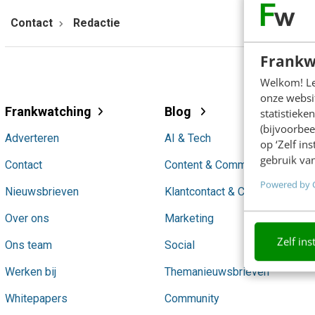
Contact
Redactie
Frankw
Welkom! Leu
onze websit
Frankwatching
Blog
statistiek
(bijvoorbee
Adverteren
AI & Tech
op ‘Zelf in
gebruik van
Contact
Content & Communicatie
Powered by 
Nieuwsbrieven
Klantcontact & CX
Over ons
Marketing
Zelf ins
Ons team
Social
Werken bij
Themanieuwsbrieven
Whitepapers
Community