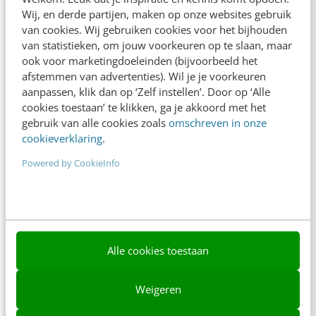
Wij, en derde partijen, maken op onze websites gebruik
Nieuwsbrieven
van cookies. Wij gebruiken cookies voor het bijhouden
van statistieken, om jouw voorkeuren op te slaan, maar
Over ons
ook voor marketingdoeleinden (bijvoorbeeld het
afstemmen van advertenties). Wil je je voorkeuren
Ons team
aanpassen, klik dan op ‘Zelf instellen’. Door op ‘Alle
cookies toestaan’ te klikken, ga je akkoord met het
Werken bij
gebruik van alle cookies zoals
omschreven in onze
Whitepapers
cookieverklaring
.
Powered by CookieInfo
Blog
AI & Tech
Content & Communicatie
Klantcontact & CX
Alle cookies toestaan
Marketing
Weigeren
Social