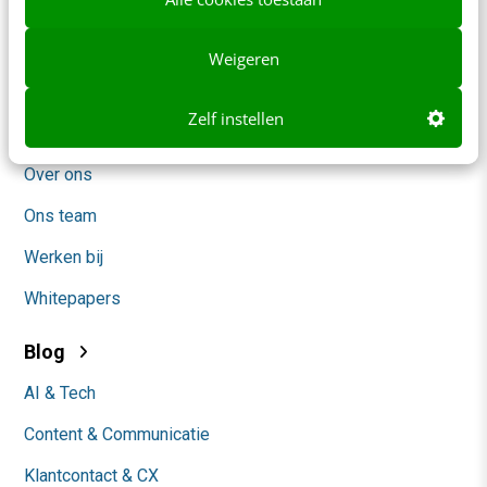
Frankwatching
Adverteren
Weigeren
Contact
Zelf instellen
Nieuwsbrieven
Over ons
Ons team
Werken bij
Whitepapers
Blog
AI & Tech
Content & Communicatie
Klantcontact & CX