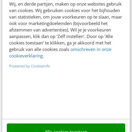
In 2,5 uur van Google-first naar AI-first: zo wordt je
Wij, en derde partijen, maken op onze websites gebruik
content beter gevonden. Schrijf je in en bekijk
van cookies. Wij gebruiken cookies voor het bijhouden
direct.
van statistieken, om jouw voorkeuren op te slaan, maar
ook voor marketingdoeleinden (bijvoorbeeld het
Meer weten
afstemmen van advertenties). Wil je je voorkeuren
aanpassen, klik dan op ‘Zelf instellen’. Door op ‘Alle
cookies toestaan’ te klikken, ga je akkoord met het
gebruik van alle cookies zoals
omschreven in onze
cookieverklaring
.
Powered by CookieInfo
Contact
Redactie
redactie@frankwatching.com
+31 30 200 1045
Tarieven
Meer contactopties
Alle cookies toestaan