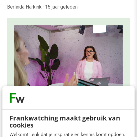
Berlinda Harkink
·
15 jaar geleden
ONLINE MASTERCLASS
Frankwatching maakt gebruik van
De nieuwe SEO- & GEO-
cookies
spelregels
Welkom! Leuk dat je inspiratie en kennis komt opdoen.