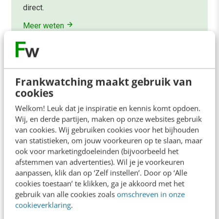
direct.
Meer weten
Frankwatching maakt gebruik van
cookies
Contact
Redactie
Welkom! Leuk dat je inspiratie en kennis komt opdoen.
Wij, en derde partijen, maken op onze websites gebruik
redactie@frankwatching.com
van cookies. Wij gebruiken cookies voor het bijhouden
van statistieken, om jouw voorkeuren op te slaan, maar
+31 30 200 1045
ook voor marketingdoeleinden (bijvoorbeeld het
Tarieven
afstemmen van advertenties). Wil je je voorkeuren
Meer contactopties
aanpassen, klik dan op ‘Zelf instellen’. Door op ‘Alle
cookies toestaan’ te klikken, ga je akkoord met het
gebruik van alle cookies zoals
omschreven in onze
Frankwatching
cookieverklaring
.