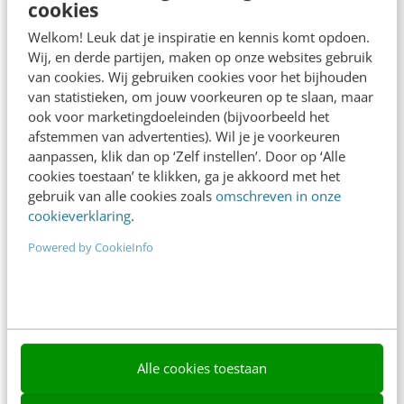
cookies
Frankwatching
Welkom! Leuk dat je inspiratie en kennis komt opdoen.
Adverteren
Wij, en derde partijen, maken op onze websites gebruik
van cookies. Wij gebruiken cookies voor het bijhouden
Contact
van statistieken, om jouw voorkeuren op te slaan, maar
ook voor marketingdoeleinden (bijvoorbeeld het
Nieuwsbrieven
afstemmen van advertenties). Wil je je voorkeuren
Over ons
aanpassen, klik dan op ‘Zelf instellen’. Door op ‘Alle
cookies toestaan’ te klikken, ga je akkoord met het
Ons team
gebruik van alle cookies zoals
omschreven in onze
cookieverklaring
.
Werken bij
Powered by CookieInfo
Whitepapers
Blog
AI & Tech
Alle cookies toestaan
Content & Communicatie