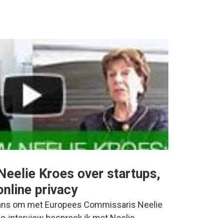
Neelie Kroes over startups,
online privacy
e kans om met Europees Commissaris Neelie
deo-interview bespreek ik met Neelie…