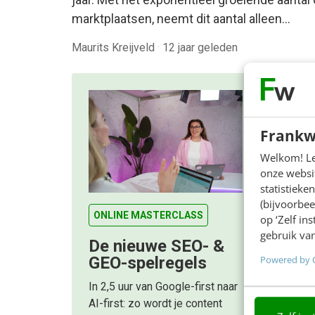
marktplaatsen, neemt dit aantal alleen…
Maurits Kreijveld
·
12 jaar geleden
Frankw
Welkom! Leu
onze websit
statistiek
(bijvoorbee
ONLINE MASTERCLASS
op ‘Zelf in
gebruik van
De nieuwe SEO- &
Powered by 
GEO-spelregels
In 2,5 uur van Google-first naar
AI-first: zo wordt je content