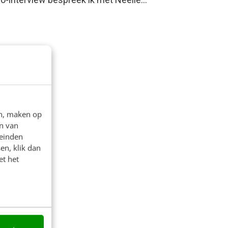
en, maken op
n van
leinden
en, klik dan
et het