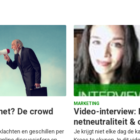
MARKETING
rnet? De crowd
Video-interview: 
netneutraliteit & 
 klachten en geschillen per
Je krijgt niet elke dag d
 online discussiefora en
Kroes te skypen. In dit vi