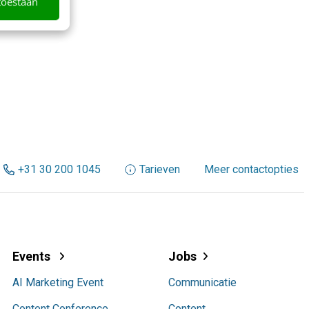
toestaan
+31 30 200 1045
Tarieven
Meer contactopties
Events
Jobs
AI Marketing Event
Communicatie
Content Conference
Content