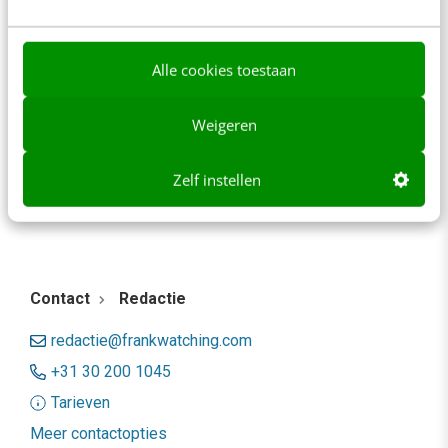
content beter gevonden. Schrijf je in en bekijk
direct.
Alle cookies toestaan
Meer weten
Weigeren
2
<
1
Zelf instellen
Contact
Redactie
redactie@frankwatching.com
+31 30 200 1045
Tarieven
Meer contactopties