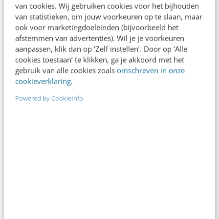
Robert Jan van Nouhuys
·
14 jaar geleden
van cookies. Wij gebruiken cookies voor het bijhouden
van statistieken, om jouw voorkeuren op te slaan, maar
ook voor marketingdoeleinden (bijvoorbeeld het
afstemmen van advertenties). Wil je je voorkeuren
aanpassen, klik dan op ‘Zelf instellen’. Door op ‘Alle
cookies toestaan’ te klikken, ga je akkoord met het
gebruik van alle cookies zoals
omschreven in onze
cookieverklaring
.
Powered by CookieInfo
ONLINE MASTERCLASS
De nieuwe SEO- & GEO-
spelregels
In 2,5 uur van Google-first naar AI-first: zo wordt je