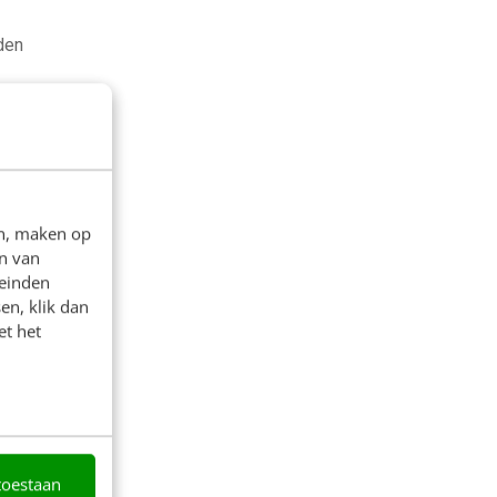
den
en, maken op
n van
leinden
en, klik dan
et het
toestaan