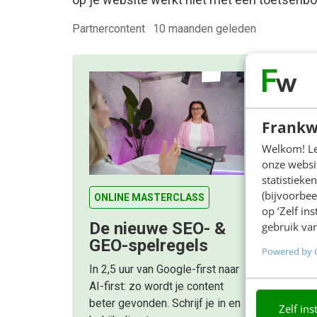
Partnercontent
·
10 maanden geleden
Frankw
Welkom! Leu
onze websit
statistiek
(bijvoorbee
ONLINE MASTERCLASS
op ‘Zelf in
De nieuwe SEO- &
gebruik van
GEO-spelregels
Powered by 
In 2,5 uur van Google-first naar
AI-first: zo wordt je content
beter gevonden. Schrijf je in en
Zelf ins