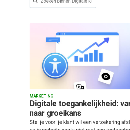
MARKETING
Digitale toegankelijkheid: va
naar groeikans
Stel je voor: je klant wil een verzekering afs
op je website werkt niet met een toetsenb