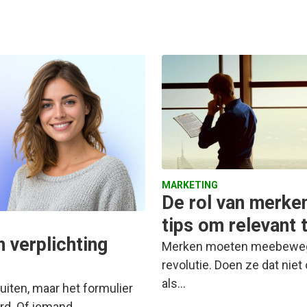
MARKETING
De rol van merken 
tips om relevant t
n verplichting
Merken moeten meebewegen
revolutie. Doen ze dat nie
als…
luiten, maar het formulier
ord. Of iemand…