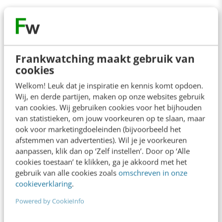
Contact
Redactie
Frankwatching maakt gebruik van
cookies
redactie@frankwatching.com
Welkom! Leuk dat je inspiratie en kennis komt opdoen.
+31 30 200 1045
Wij, en derde partijen, maken op onze websites gebruik
Tarieven
van cookies. Wij gebruiken cookies voor het bijhouden
van statistieken, om jouw voorkeuren op te slaan, maar
Meer contactopties
ook voor marketingdoeleinden (bijvoorbeeld het
afstemmen van advertenties). Wil je je voorkeuren
aanpassen, klik dan op ‘Zelf instellen’. Door op ‘Alle
Frankwatching
cookies toestaan’ te klikken, ga je akkoord met het
gebruik van alle cookies zoals
omschreven in onze
Adverteren
cookieverklaring
.
Contact
Powered by CookieInfo
Nieuwsbrieven