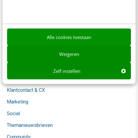
Over ons
Ons team
Werken bij
Alle cookies toestaan
Whitepapers
Weigeren
Blog
AI & Tech
Zelf instellen
Content & Communicatie
Klantcontact & CX
Marketing
Social
Themanieuwsbrieven
Community