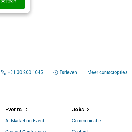
toestaan
+31 30 200 1045
Tarieven
Meer contactopties
Events
Jobs
AI Marketing Event
Communicatie
Content Conference
Content