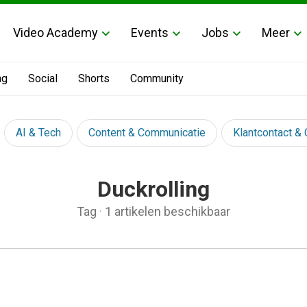
Video Academy
Events
Jobs
Meer
ng
Social
Shorts
Community
AI & Tech
Content & Communicatie
Klantcontact &
Duckrolling
Tag
·
1 artikelen beschikbaar