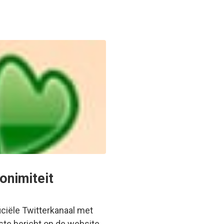
onimiteit
iciële Twitterkanaal met
ste bericht op de website