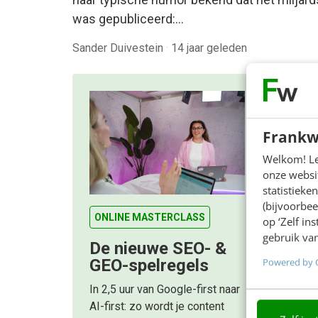
was gepubliceerd:…
Sander Duivestein
·
14 jaar geleden
Frankw
Welkom! Leu
onze websit
statistiek
(bijvoorbee
ONLINE MASTERCLASS
op ‘Zelf in
gebruik van
De nieuwe SEO- &
Powered by 
GEO-spelregels
In 2,5 uur van Google-first naar
AI-first: zo wordt je content