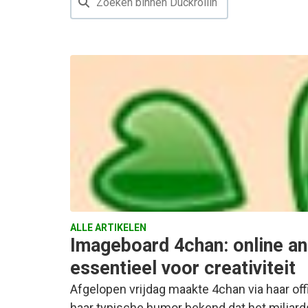
ALLE ARTIKELEN
Imageboard 4chan: online an
essentieel voor creativiteit
Afgelopen vrijdag maakte 4chan via haar off
haar typische humor bekend dat het miljard