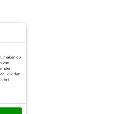
en, maken op
n van
leinden
en, klik dan
et het