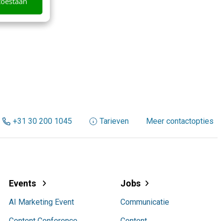
toestaan
+31 30 200 1045
Tarieven
Meer contactopties
Events
Jobs
AI Marketing Event
Communicatie
Content Conference
Content