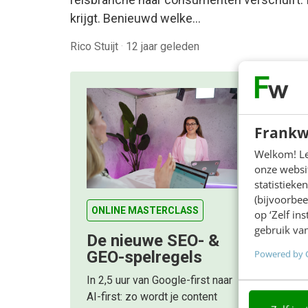
krijgt. Benieuwd welke…
Rico Stuijt
·
12 jaar geleden
Frankw
Welkom! Leu
onze websit
statistiek
(bijvoorbee
ONLINE MASTERCLASS
op ‘Zelf in
gebruik van
De nieuwe SEO- &
Powered by 
GEO-spelregels
In 2,5 uur van Google-first naar
AI-first: zo wordt je content