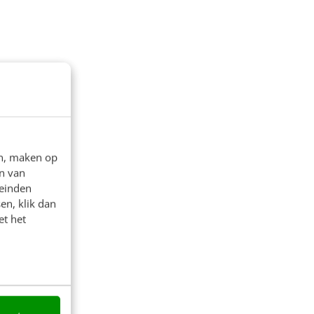
en, maken op
n van
leinden
en, klik dan
et het