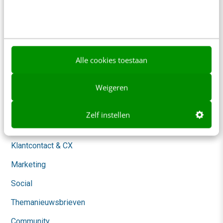
Over ons
Ons team
Werken bij
Alle cookies toestaan
Whitepapers
Weigeren
Blog
AI & Tech
Zelf instellen
Content & Communicatie
Klantcontact & CX
Marketing
Social
Themanieuwsbrieven
Community