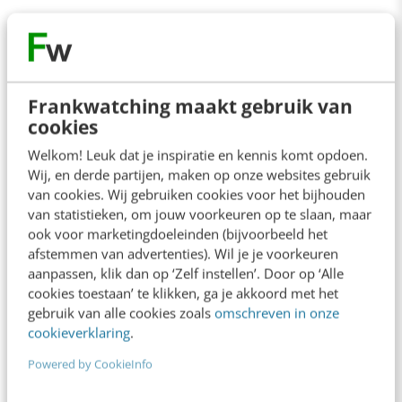
Contact
Redactie
Frankwatching maakt gebruik van
cookies
redactie@frankwatching.com
Welkom! Leuk dat je inspiratie en kennis komt opdoen.
+31 30 200 1045
Wij, en derde partijen, maken op onze websites gebruik
Tarieven
van cookies. Wij gebruiken cookies voor het bijhouden
van statistieken, om jouw voorkeuren op te slaan, maar
Meer contactopties
ook voor marketingdoeleinden (bijvoorbeeld het
afstemmen van advertenties). Wil je je voorkeuren
aanpassen, klik dan op ‘Zelf instellen’. Door op ‘Alle
Frankwatching
cookies toestaan’ te klikken, ga je akkoord met het
gebruik van alle cookies zoals
omschreven in onze
Adverteren
cookieverklaring
.
Contact
Powered by CookieInfo
Nieuwsbrieven