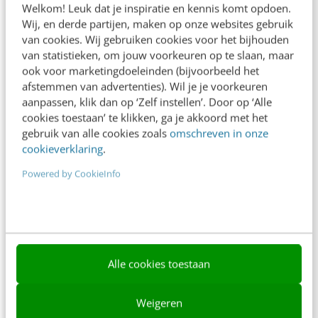
Welkom! Leuk dat je inspiratie en kennis komt opdoen.
Contact
Wij, en derde partijen, maken op onze websites gebruik
van cookies. Wij gebruiken cookies voor het bijhouden
Nieuwsbrieven
van statistieken, om jouw voorkeuren op te slaan, maar
ook voor marketingdoeleinden (bijvoorbeeld het
Over ons
afstemmen van advertenties). Wil je je voorkeuren
aanpassen, klik dan op ‘Zelf instellen’. Door op ‘Alle
Ons team
cookies toestaan’ te klikken, ga je akkoord met het
Werken bij
gebruik van alle cookies zoals
omschreven in onze
cookieverklaring
.
Whitepapers
Powered by CookieInfo
Blog
AI & Tech
Content & Communicatie
Alle cookies toestaan
Klantcontact & CX
Marketing
Weigeren