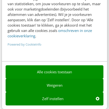
Ons team
van statistieken, om jouw voorkeuren op te slaan, maar
ook voor marketingdoeleinden (bijvoorbeeld het
Werken bij
afstemmen van advertenties). Wil je je voorkeuren
aanpassen, klik dan op ‘Zelf instellen’. Door op ‘Alle
Whitepapers
cookies toestaan’ te klikken, ga je akkoord met het
gebruik van alle cookies zoals
omschreven in onze
Blog
cookieverklaring
.
AI & Tech
Powered by CookieInfo
Content & Communicatie
Klantcontact & CX
Marketing
Alle cookies toestaan
Social
Weigeren
Themanieuwsbrieven
Community
Zelf instellen
Academy