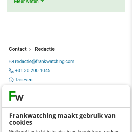
Meer weten
Contact
Redactie
redactie@frankwatching.com
+31 30 200 1045
Tarieven
Meer contactopties
Frankwatching
Frankwatching maakt gebruik van
Adverteren
cookies
Welkom! Leuk dat je inspiratie en kennis komt opdoen.
Contact