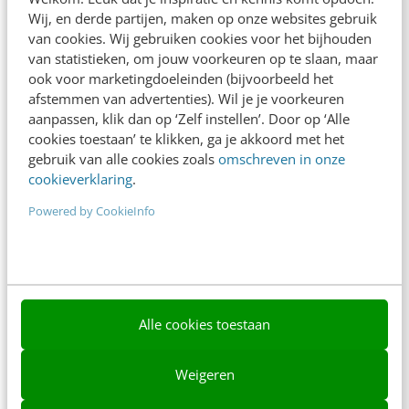
Wij, en derde partijen, maken op onze websites gebruik
Nieuwsbrieven
van cookies. Wij gebruiken cookies voor het bijhouden
van statistieken, om jouw voorkeuren op te slaan, maar
Over ons
ook voor marketingdoeleinden (bijvoorbeeld het
afstemmen van advertenties). Wil je je voorkeuren
Ons team
aanpassen, klik dan op ‘Zelf instellen’. Door op ‘Alle
cookies toestaan’ te klikken, ga je akkoord met het
Werken bij
gebruik van alle cookies zoals
omschreven in onze
Whitepapers
cookieverklaring
.
Powered by CookieInfo
Blog
AI & Tech
Content & Communicatie
Klantcontact & CX
Alle cookies toestaan
Marketing
Weigeren
Social