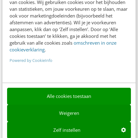
van cookies. Wij gebruiken cookies voor het bijhouden
van statistieken, om jouw voorkeuren op te slaan, maar
Ons team
ook voor marketingdoeleinden (bijvoorbeeld het
afstemmen van advertenties). Wil je je voorkeuren
Werken bij
aanpassen, klik dan op ‘Zelf instellen’. Door op ‘Alle
Whitepapers
cookies toestaan’ te klikken, ga je akkoord met het
gebruik van alle cookies zoals
omschreven in onze
Blog
cookieverklaring
.
Powered by CookieInfo
AI & Tech
Content & Communicatie
Klantcontact & CX
Alle cookies toestaan
Marketing
Social
Weigeren
Themanieuwsbrieven
Zelf instellen
Community