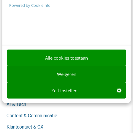
Powered by CookieInfo
Adverteren
Contact
Nieuwsbrieven
Over ons
Ons team
Alle cookies toestaan
Werken bij
Weigeren
Whitepapers
Zelf instellen
Blog
AI & Tech
Content & Communicatie
Klantcontact & CX