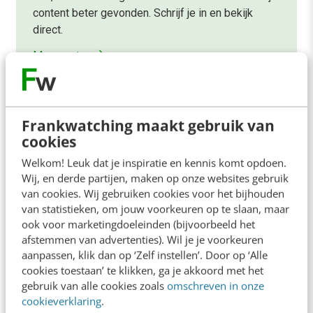
content beter gevonden. Schrijf je in en bekijk
direct.
Meer weten
Frankwatching maakt gebruik van
cookies
Welkom! Leuk dat je inspiratie en kennis komt opdoen.
Contact
Redactie
Wij, en derde partijen, maken op onze websites gebruik
van cookies. Wij gebruiken cookies voor het bijhouden
redactie@frankwatching.com
van statistieken, om jouw voorkeuren op te slaan, maar
+31 30 200 1045
ook voor marketingdoeleinden (bijvoorbeeld het
afstemmen van advertenties). Wil je je voorkeuren
Tarieven
aanpassen, klik dan op ‘Zelf instellen’. Door op ‘Alle
Meer contactopties
cookies toestaan’ te klikken, ga je akkoord met het
gebruik van alle cookies zoals
omschreven in onze
cookieverklaring
.
Frankwatching