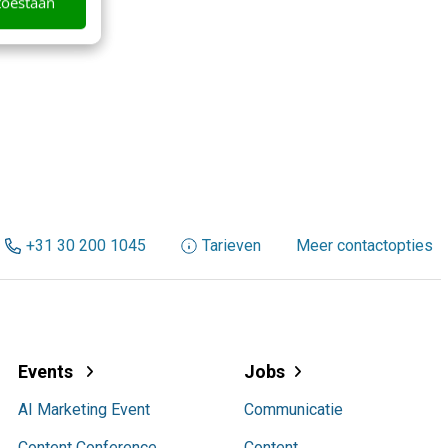
toestaan
+31 30 200 1045
Tarieven
Meer contactopties
Events
Jobs
AI Marketing Event
Communicatie
Content Conference
Content