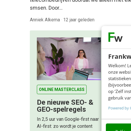
smsen. Door…
Anniek Alkema
·
12 jaar geleden
Frankw
Welkom! Leu
onze websit
statistiek
(bijvoorbee
ONLINE MASTERCLASS
op ‘Zelf in
gebruik van
De nieuwe SEO- &
Powered by 
GEO-spelregels
In 2,5 uur van Google-first naar
AI-first: zo wordt je content