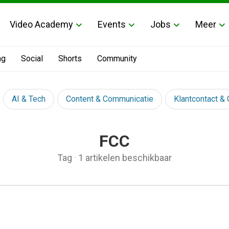
Video Academy
Events
Jobs
Meer
ng
Social
Shorts
Community
AI & Tech
Content & Communicatie
Klantcontact &
FCC
Tag
·
1 artikelen beschikbaar