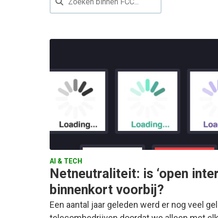
AI & TECH
Netneutraliteit: is ‘open inte
binnenkort voorbij?
Een aantal jaar geleden werd er nog veel ge
telecombedrijven doordat we alleen met elk