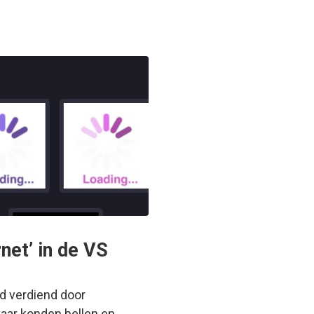
rnet’ in de VS
ld verdiend door
aar konden bellen en