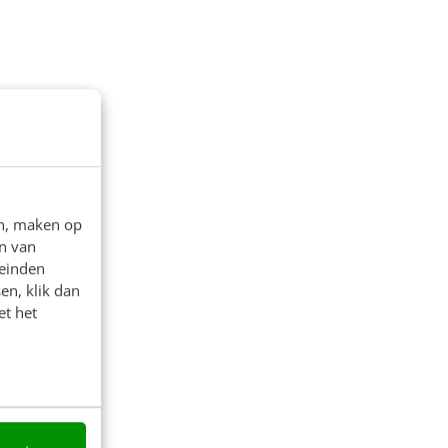
en, maken op
n van
leinden
en, klik dan
et het