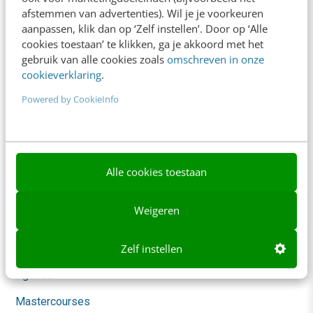
afstemmen van advertenties). Wil je je voorkeuren
Blog
aanpassen, klik dan op ‘Zelf instellen’. Door op ‘Alle
cookies toestaan’ te klikken, ga je akkoord met het
AI & Tech
gebruik van alle cookies zoals
omschreven in onze
cookieverklaring
.
Content & Communicatie
Powered by CookieInfo
Klantcontact & CX
Marketing
Social
Alle cookies toestaan
Themanieuwsbrieven
Weigeren
Community
Academy
Zelf instellen
Agenda
Mastercourses