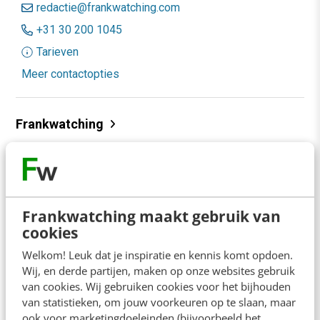
redactie@frankwatching.com
+31 30 200 1045
Tarieven
Meer contactopties
Frankwatching
Adverteren
Contact
Nieuwsbrieven
Frankwatching maakt gebruik van
cookies
Over ons
Welkom! Leuk dat je inspiratie en kennis komt opdoen.
Ons team
Wij, en derde partijen, maken op onze websites gebruik
van cookies. Wij gebruiken cookies voor het bijhouden
Werken bij
van statistieken, om jouw voorkeuren op te slaan, maar
Whitepapers
ook voor marketingdoeleinden (bijvoorbeeld het