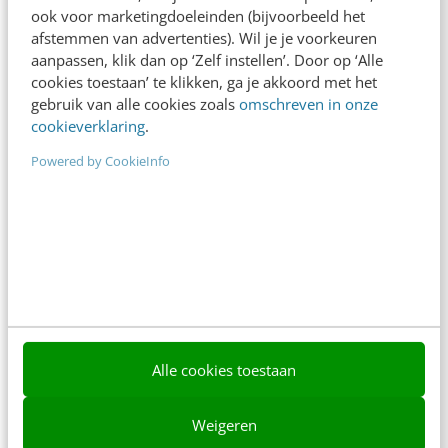
ook voor marketingdoeleinden (bijvoorbeeld het
afstemmen van advertenties). Wil je je voorkeuren
aanpassen, klik dan op ‘Zelf instellen’. Door op ‘Alle
cookies toestaan’ te klikken, ga je akkoord met het
gebruik van alle cookies zoals
omschreven in onze
Contact
Redactie
cookieverklaring
.
redactie@frankwatching.com
Powered by CookieInfo
+31 30 200 1045
Tarieven
Meer contactopties
Frankwatching
Adverteren
Alle cookies toestaan
Contact
Weigeren
Nieuwsbrieven