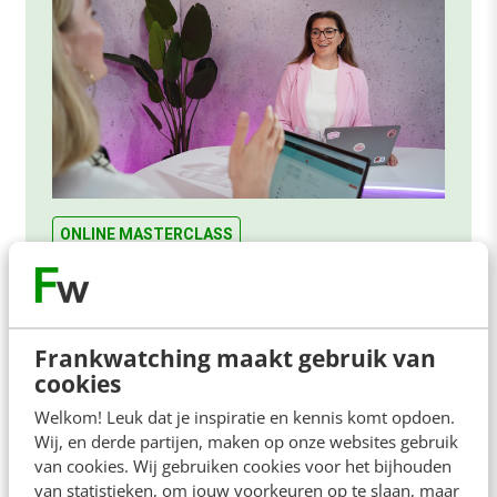
ONLINE MASTERCLASS
De nieuwe SEO- & GEO-
spelregels
In 2,5 uur van Google-first naar AI-first: zo wordt je
Frankwatching maakt gebruik van
content beter gevonden. Schrijf je in en bekijk
cookies
direct.
Welkom! Leuk dat je inspiratie en kennis komt opdoen.
Wij, en derde partijen, maken op onze websites gebruik
Meer weten
van cookies. Wij gebruiken cookies voor het bijhouden
van statistieken, om jouw voorkeuren op te slaan, maar