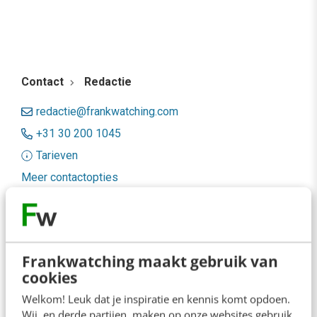
Contact
Redactie
redactie@frankwatching.com
+31 30 200 1045
Tarieven
Meer contactopties
Frankwatching
Adverteren
Frankwatching maakt gebruik van
cookies
Contact
Welkom! Leuk dat je inspiratie en kennis komt opdoen.
Nieuwsbrieven
Wij, en derde partijen, maken op onze websites gebruik