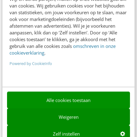
van cookies. Wij gebruiken cookies voor het bijhouden
Over ons
van statistieken, om jouw voorkeuren op te slaan, maar
ook voor marketingdoeleinden (bijvoorbeeld het
Ons team
afstemmen van advertenties). Wil je je voorkeuren
Werken bij
aanpassen, klik dan op ‘Zelf instellen’. Door op ‘Alle
cookies toestaan’ te klikken, ga je akkoord met het
Whitepapers
gebruik van alle cookies zoals
omschreven in onze
cookieverklaring
.
Blog
Powered by CookieInfo
AI & Tech
Content & Communicatie
Klantcontact & CX
Alle cookies toestaan
Marketing
Social
Weigeren
Themanieuwsbrieven
Zelf instellen