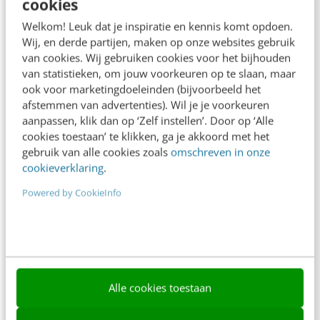
cookies
Frankwatching
Welkom! Leuk dat je inspiratie en kennis komt opdoen.
Adverteren
Wij, en derde partijen, maken op onze websites gebruik
van cookies. Wij gebruiken cookies voor het bijhouden
Contact
van statistieken, om jouw voorkeuren op te slaan, maar
Nieuwsbrieven
ook voor marketingdoeleinden (bijvoorbeeld het
afstemmen van advertenties). Wil je je voorkeuren
Over ons
aanpassen, klik dan op ‘Zelf instellen’. Door op ‘Alle
cookies toestaan’ te klikken, ga je akkoord met het
Ons team
gebruik van alle cookies zoals
omschreven in onze
cookieverklaring
.
Werken bij
Powered by CookieInfo
Whitepapers
Blog
AI & Tech
Content & Communicatie
Alle cookies toestaan
Klantcontact & CX