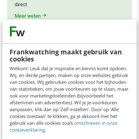
direct.
Meer weten
Frankwatching maakt gebruik van
cookies
Contact
Redactie
Welkom! Leuk dat je inspiratie en kennis komt opdoen.
Wij, en derde partijen, maken op onze websites gebruik
redactie@frankwatching.com
van cookies. Wij gebruiken cookies voor het bijhouden
van statistieken, om jouw voorkeuren op te slaan, maar
+31 30 200 1045
ook voor marketingdoeleinden (bijvoorbeeld het
Tarieven
afstemmen van advertenties). Wil je je voorkeuren
Meer contactopties
aanpassen, klik dan op ‘Zelf instellen’. Door op ‘Alle
cookies toestaan’ te klikken, ga je akkoord met het
gebruik van alle cookies zoals
omschreven in onze
Frankwatching
cookieverklaring
.