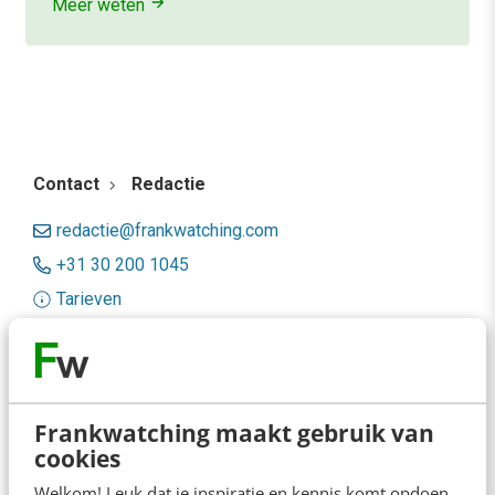
Meer weten
Contact
Redactie
redactie@frankwatching.com
+31 30 200 1045
Tarieven
Meer contactopties
Frankwatching
Frankwatching maakt gebruik van
Adverteren
cookies
Welkom! Leuk dat je inspiratie en kennis komt opdoen.
Contact