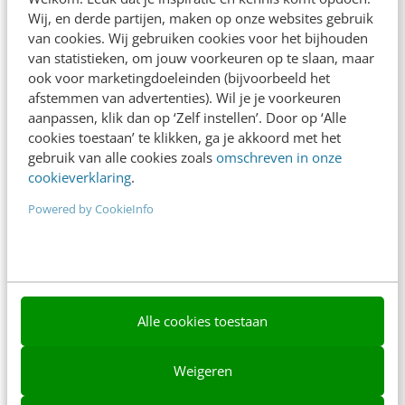
Wij, en derde partijen, maken op onze websites gebruik
Nieuwsbrieven
van cookies. Wij gebruiken cookies voor het bijhouden
van statistieken, om jouw voorkeuren op te slaan, maar
Over ons
ook voor marketingdoeleinden (bijvoorbeeld het
afstemmen van advertenties). Wil je je voorkeuren
Ons team
aanpassen, klik dan op ‘Zelf instellen’. Door op ‘Alle
cookies toestaan’ te klikken, ga je akkoord met het
Werken bij
gebruik van alle cookies zoals
omschreven in onze
Whitepapers
cookieverklaring
.
Powered by CookieInfo
Blog
AI & Tech
Content & Communicatie
Klantcontact & CX
Alle cookies toestaan
Marketing
Weigeren
Social