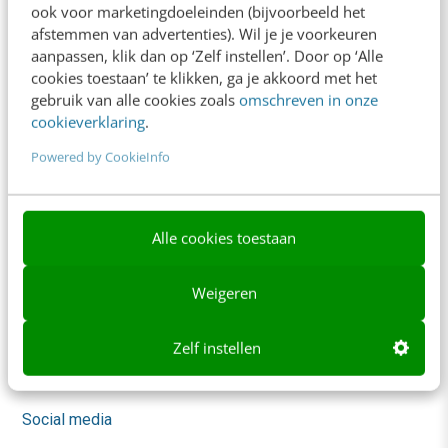
ook voor marketingdoeleinden (bijvoorbeeld het
Trainingen
afstemmen van advertenties). Wil je je voorkeuren
aanpassen, klik dan op ‘Zelf instellen’. Door op ‘Alle
Opleidingen
cookies toestaan’ te klikken, ga je akkoord met het
gebruik van alle cookies zoals
omschreven in onze
Incompany
cookieverklaring
.
Sprekers boeken
Powered by CookieInfo
Locatie & Route
Video Academy
Alle cookies toestaan
AI
Weigeren
Content & Communicatie
Marketing
Zelf instellen
Skills
Social media