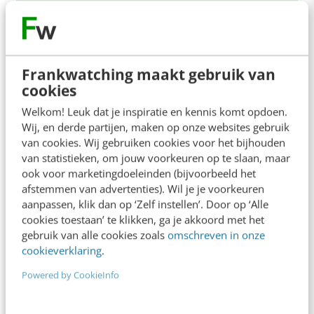
Frankwatching maakt gebruik van
cookies
Welkom! Leuk dat je inspiratie en kennis komt opdoen.
Wij, en derde partijen, maken op onze websites gebruik
van cookies. Wij gebruiken cookies voor het bijhouden
van statistieken, om jouw voorkeuren op te slaan, maar
ook voor marketingdoeleinden (bijvoorbeeld het
afstemmen van advertenties). Wil je je voorkeuren
ONLINE MASTERCLASS
aanpassen, klik dan op ‘Zelf instellen’. Door op ‘Alle
cookies toestaan’ te klikken, ga je akkoord met het
De nieuwe SEO- & GEO-
gebruik van alle cookies zoals
omschreven in onze
spelregels
cookieverklaring
.
In 2,5 uur van Google-first naar AI-first: zo wordt je
Powered by CookieInfo
content beter gevonden. Schrijf je in en bekijk
direct.