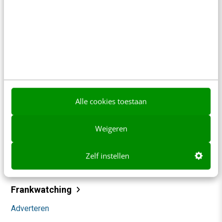
Meer weten
Contact
Redactie
Alle cookies toestaan
redactie@frankwatching.com
+31 30 200 1045
Weigeren
Tarieven
Meer contactopties
Zelf instellen
Frankwatching
Adverteren