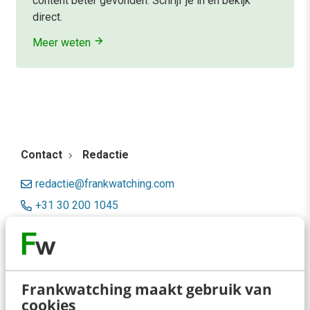
content beter gevonden. Schrijf je in en bekijk
direct.
Meer weten
Contact
Redactie
redactie@frankwatching.com
+31 30 200 1045
Tarieven
Meer contactopties
Frankwatching maakt gebruik van
Frankwatching
cookies