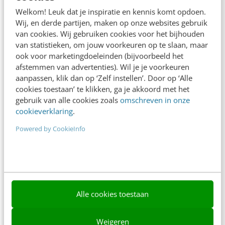
Adverteren
Welkom! Leuk dat je inspiratie en kennis komt opdoen.
Wij, en derde partijen, maken op onze websites gebruik
Contact
van cookies. Wij gebruiken cookies voor het bijhouden
van statistieken, om jouw voorkeuren op te slaan, maar
Nieuwsbrieven
ook voor marketingdoeleinden (bijvoorbeeld het
Over ons
afstemmen van advertenties). Wil je je voorkeuren
aanpassen, klik dan op ‘Zelf instellen’. Door op ‘Alle
Ons team
cookies toestaan’ te klikken, ga je akkoord met het
gebruik van alle cookies zoals
omschreven in onze
Werken bij
cookieverklaring
.
Whitepapers
Powered by CookieInfo
Blog
AI & Tech
Content & Communicatie
Alle cookies toestaan
Klantcontact & CX
Weigeren
Marketing