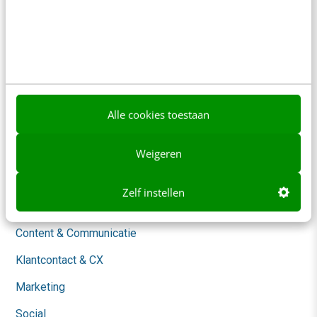
Contact
Nieuwsbrieven
Over ons
Ons team
Alle cookies toestaan
Werken bij
Whitepapers
Weigeren
Blog
Zelf instellen
AI & Tech
Content & Communicatie
Klantcontact & CX
Marketing
Social