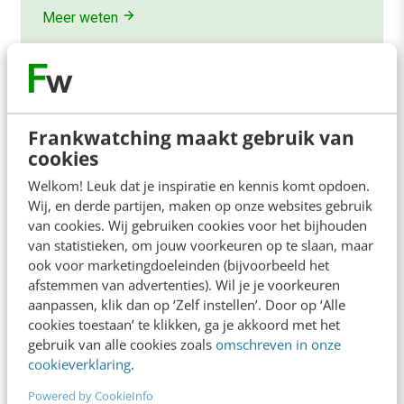
Meer weten
Frankwatching maakt gebruik van
cookies
Contact
Redactie
Welkom! Leuk dat je inspiratie en kennis komt opdoen.
redactie@frankwatching.com
Wij, en derde partijen, maken op onze websites gebruik
van cookies. Wij gebruiken cookies voor het bijhouden
+31 30 200 1045
van statistieken, om jouw voorkeuren op te slaan, maar
Tarieven
ook voor marketingdoeleinden (bijvoorbeeld het
afstemmen van advertenties). Wil je je voorkeuren
Meer contactopties
aanpassen, klik dan op ‘Zelf instellen’. Door op ‘Alle
cookies toestaan’ te klikken, ga je akkoord met het
gebruik van alle cookies zoals
omschreven in onze
Frankwatching
cookieverklaring
.
Adverteren
Powered by CookieInfo