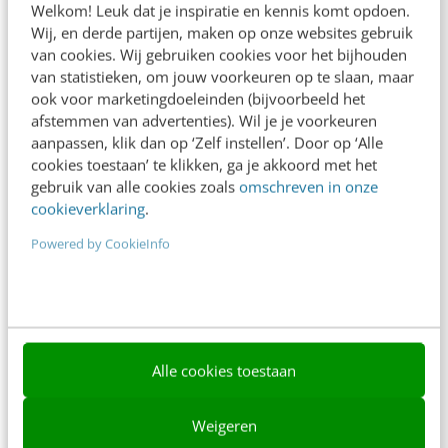
Welkom! Leuk dat je inspiratie en kennis komt opdoen.
Contact
Wij, en derde partijen, maken op onze websites gebruik
van cookies. Wij gebruiken cookies voor het bijhouden
Nieuwsbrieven
van statistieken, om jouw voorkeuren op te slaan, maar
ook voor marketingdoeleinden (bijvoorbeeld het
Over ons
afstemmen van advertenties). Wil je je voorkeuren
Ons team
aanpassen, klik dan op ‘Zelf instellen’. Door op ‘Alle
cookies toestaan’ te klikken, ga je akkoord met het
Werken bij
gebruik van alle cookies zoals
omschreven in onze
cookieverklaring
.
Whitepapers
Powered by CookieInfo
Blog
AI & Tech
Content & Communicatie
Alle cookies toestaan
Klantcontact & CX
Marketing
Weigeren