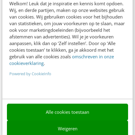
Welkom! Leuk dat je inspiratie en kennis komt opdoen.
Contact
Wij, en derde partijen, maken op onze websites gebruik
van cookies. Wij gebruiken cookies voor het bijhouden
Nieuwsbrieven
van statistieken, om jouw voorkeuren op te slaan, maar
ook voor marketingdoeleinden (bijvoorbeeld het
Over ons
afstemmen van advertenties). Wil je je voorkeuren
aanpassen, klik dan op ‘Zelf instellen’. Door op ‘Alle
Ons team
cookies toestaan’ te klikken, ga je akkoord met het
Werken bij
gebruik van alle cookies zoals
omschreven in onze
cookieverklaring
.
Whitepapers
Powered by CookieInfo
Blog
AI & Tech
Content & Communicatie
Alle cookies toestaan
Klantcontact & CX
Marketing
Weigeren