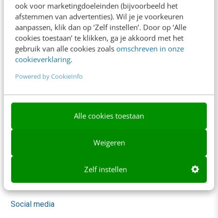
ook voor marketingdoeleinden (bijvoorbeeld het
Trainingen
afstemmen van advertenties). Wil je je voorkeuren
aanpassen, klik dan op ‘Zelf instellen’. Door op ‘Alle
Opleidingen
cookies toestaan’ te klikken, ga je akkoord met het
gebruik van alle cookies zoals
omschreven in onze
Incompany
cookieverklaring
.
Sprekers boeken
Powered by CookieInfo
Locatie & Route
Video Academy
Alle cookies toestaan
AI
Weigeren
Content & Communicatie
Marketing
Zelf instellen
Skills
Social media