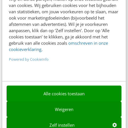
van cookies. Wij gebruiken cookies voor het bijhouden
Over ons
van statistieken, om jouw voorkeuren op te slaan, maar
ook voor marketingdoeleinden (bijvoorbeeld het
Ons team
afstemmen van advertenties). Wil je je voorkeuren
Werken bij
aanpassen, klik dan op ‘Zelf instellen’. Door op ‘Alle
cookies toestaan’ te klikken, ga je akkoord met het
Whitepapers
gebruik van alle cookies zoals
omschreven in onze
cookieverklaring
.
Blog
Powered by CookieInfo
AI & Tech
Content & Communicatie
Klantcontact & CX
Alle cookies toestaan
Marketing
Social
Weigeren
Themanieuwsbrieven
Zelf instellen