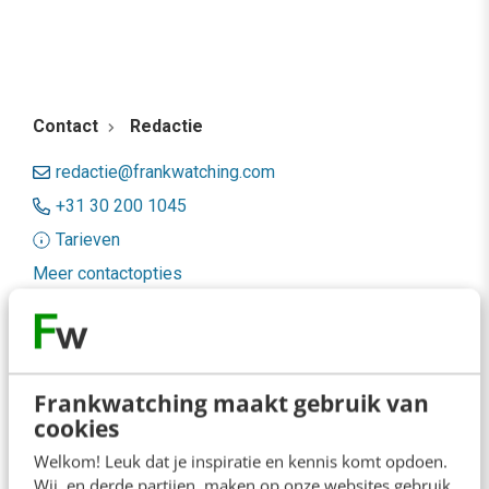
Contact
Redactie
redactie@frankwatching.com
+31 30 200 1045
Tarieven
Meer contactopties
Frankwatching
Adverteren
Frankwatching maakt gebruik van
cookies
Contact
Welkom! Leuk dat je inspiratie en kennis komt opdoen.
Nieuwsbrieven
Wij, en derde partijen, maken op onze websites gebruik