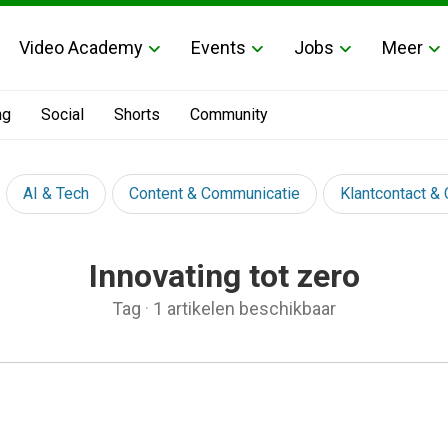
Video Academy
Events
Jobs
Meer
ng
Social
Shorts
Community
AI & Tech
Content & Communicatie
Klantcontact &
Innovating tot zero
Tag
·
1 artikelen beschikbaar