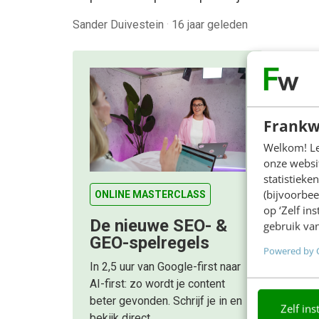
Sander Duivestein
·
16 jaar geleden
Frankw
Welkom! Leu
onze websit
statistiek
(bijvoorbee
ONLINE MASTERCLASS
op ‘Zelf in
De nieuwe SEO- &
gebruik van
GEO-spelregels
Powered by 
In 2,5 uur van Google-first naar
AI-first: zo wordt je content
beter gevonden. Schrijf je in en
Zelf ins
bekijk direct.