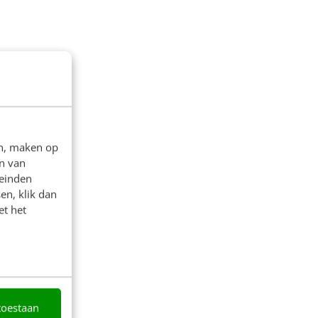
en, maken op
n van
leinden
en, klik dan
et het
toestaan