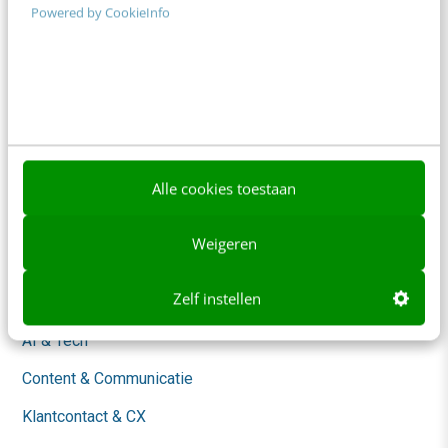
Powered by CookieInfo
Adverteren
Contact
Nieuwsbrieven
Over ons
Ons team
Alle cookies toestaan
Werken bij
Weigeren
Whitepapers
Zelf instellen
Blog
AI & Tech
Content & Communicatie
Klantcontact & CX