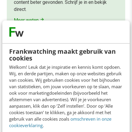
content beter gevonden. Schrijf je in en bekijk
direct.
Meer weten
Frankwatching maakt gebruik van
cookies
Welkom! Leuk dat je inspiratie en kennis komt opdoen.
Contact
Redactie
Wij, en derde partijen, maken op onze websites gebruik
van cookies. Wij gebruiken cookies voor het bijhouden
redactie@frankwatching.com
van statistieken, om jouw voorkeuren op te slaan, maar
+31 30 200 1045
ook voor marketingdoeleinden (bijvoorbeeld het
Tarieven
afstemmen van advertenties). Wil je je voorkeuren
aanpassen, klik dan op ‘Zelf instellen’. Door op ‘Alle
Meer contactopties
cookies toestaan’ te klikken, ga je akkoord met het
gebruik van alle cookies zoals
omschreven in onze
cookieverklaring
.
Frankwatching