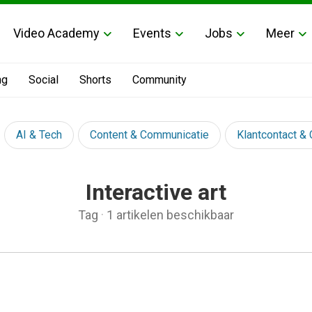
Video Academy
Events
Jobs
Meer
ng
Social
Shorts
Community
AI & Tech
Content & Communicatie
Klantcontact &
Interactive art
Tag
·
1 artikelen beschikbaar