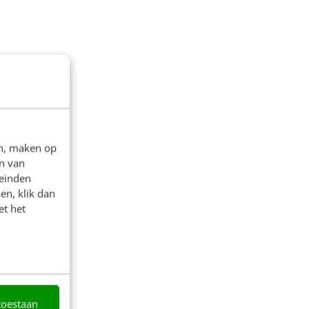
en, maken op
n van
leinden
en, klik dan
et het
toestaan