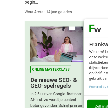
begin…
Wout Arets
·
14 jaar geleden
Frankw
Welkom! Leu
onze websit
statistiek
(bijvoorbee
ONLINE MASTERCLASS
op ‘Zelf in
gebruik van
De nieuwe SEO- &
GEO-spelregels
Powered by 
In 2,5 uur van Google-first naar
AI-first: zo wordt je content
beter gevonden. Schrijf je in en
Zelf ins