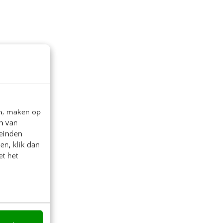
en, maken op
n van
leinden
en, klik dan
et het