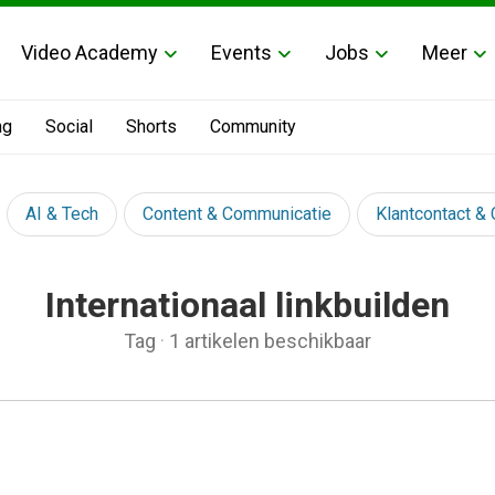
Video Academy
Events
Jobs
Meer
ng
Social
Shorts
Community
AI & Tech
Content & Communicatie
Klantcontact &
Internationaal linkbuilden
Tag
·
1 artikelen beschikbaar