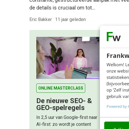
de details is cruciaal om tot…
Eric Bakker
·
11 jaar geleden
Frankw
Welkom! Leu
onze websit
statistiek
(bijvoorbee
ONLINE MASTERCLASS
op ‘Zelf in
gebruik van
De nieuwe SEO- &
Powered by 
GEO-spelregels
In 2,5 uur van Google-first naar
AI-first: zo wordt je content