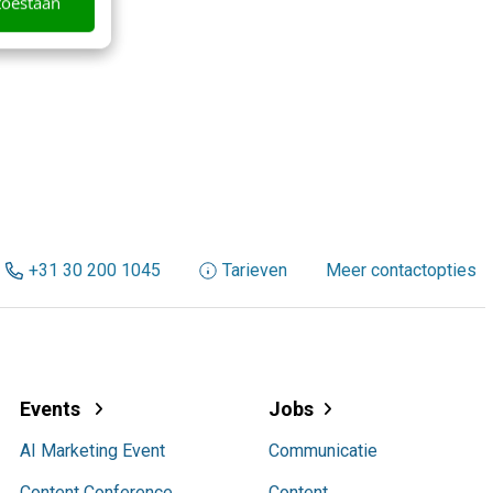
toestaan
+31 30 200 1045
Tarieven
Meer contactopties
Events
Jobs
AI Marketing Event
Communicatie
Content Conference
Content