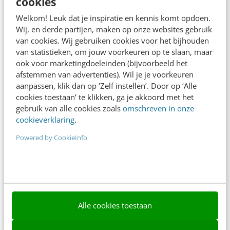
cookies
Frankwatching
Welkom! Leuk dat je inspiratie en kennis komt opdoen.
Adverteren
Wij, en derde partijen, maken op onze websites gebruik
van cookies. Wij gebruiken cookies voor het bijhouden
Contact
van statistieken, om jouw voorkeuren op te slaan, maar
Nieuwsbrieven
ook voor marketingdoeleinden (bijvoorbeeld het
afstemmen van advertenties). Wil je je voorkeuren
Over ons
aanpassen, klik dan op ‘Zelf instellen’. Door op ‘Alle
cookies toestaan’ te klikken, ga je akkoord met het
Ons team
gebruik van alle cookies zoals
omschreven in onze
cookieverklaring
.
Werken bij
Powered by CookieInfo
Whitepapers
Blog
AI & Tech
Content & Communicatie
Alle cookies toestaan
Klantcontact & CX