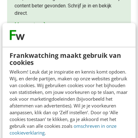
content beter gevonden. Schrijf je in en bekijk
direct.
Meer weten
Frankwatching maakt gebruik van
cookies
Welkom! Leuk dat je inspiratie en kennis komt opdoen.
Contact
Redactie
Wij, en derde partijen, maken op onze websites gebruik
van cookies. Wij gebruiken cookies voor het bijhouden
redactie@frankwatching.com
van statistieken, om jouw voorkeuren op te slaan, maar
+31 30 200 1045
ook voor marketingdoeleinden (bijvoorbeeld het
afstemmen van advertenties). Wil je je voorkeuren
Tarieven
aanpassen, klik dan op ‘Zelf instellen’. Door op ‘Alle
Meer contactopties
cookies toestaan’ te klikken, ga je akkoord met het
gebruik van alle cookies zoals
omschreven in onze
cookieverklaring
.
Frankwatching