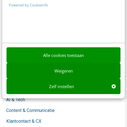
Powered by CookieInfo
Adverteren
Contact
Nieuwsbrieven
Over ons
Ons team
Alle cookies toestaan
Werken bij
Weigeren
Whitepapers
Zelf instellen
Blog
AI & Tech
Content & Communicatie
Klantcontact & CX