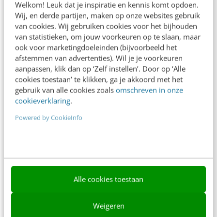
Welkom! Leuk dat je inspiratie en kennis komt opdoen.
Contact
Wij, en derde partijen, maken op onze websites gebruik
van cookies. Wij gebruiken cookies voor het bijhouden
Nieuwsbrieven
van statistieken, om jouw voorkeuren op te slaan, maar
ook voor marketingdoeleinden (bijvoorbeeld het
Over ons
afstemmen van advertenties). Wil je je voorkeuren
Ons team
aanpassen, klik dan op ‘Zelf instellen’. Door op ‘Alle
cookies toestaan’ te klikken, ga je akkoord met het
Werken bij
gebruik van alle cookies zoals
omschreven in onze
cookieverklaring
.
Whitepapers
Powered by CookieInfo
Blog
AI & Tech
Content & Communicatie
Alle cookies toestaan
Klantcontact & CX
Marketing
Weigeren