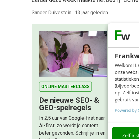
Sander Duivestein
·
13 jaar geleden
Frankw
Welkom! Leu
onze websit
statistiek
(bijvoorbee
ONLINE MASTERCLASS
op ‘Zelf in
De nieuwe SEO- &
gebruik van
GEO-spelregels
Powered by 
In 2,5 uur van Google-first naar
AI-first: zo wordt je content
beter gevonden. Schrijf je in en
Zelf ins