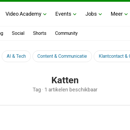
Video Academy
Events
Jobs
Meer
ng
Social
Shorts
Community
AI & Tech
Content & Communicatie
Klantcontact &
Katten
Tag
·
1 artikelen beschikbaar