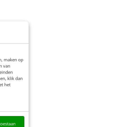
en, maken op
n van
leinden
en, klik dan
et het
toestaan