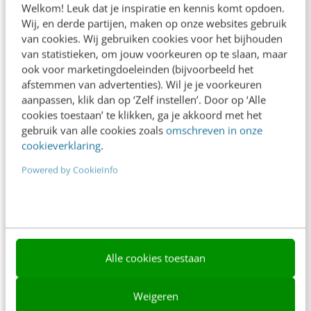
Welkom! Leuk dat je inspiratie en kennis komt opdoen.
Contact
Wij, en derde partijen, maken op onze websites gebruik
van cookies. Wij gebruiken cookies voor het bijhouden
Nieuwsbrieven
van statistieken, om jouw voorkeuren op te slaan, maar
ook voor marketingdoeleinden (bijvoorbeeld het
Over ons
afstemmen van advertenties). Wil je je voorkeuren
aanpassen, klik dan op ‘Zelf instellen’. Door op ‘Alle
Ons team
cookies toestaan’ te klikken, ga je akkoord met het
Werken bij
gebruik van alle cookies zoals
omschreven in onze
cookieverklaring
.
Whitepapers
Powered by CookieInfo
Blog
AI & Tech
Content & Communicatie
Alle cookies toestaan
Klantcontact & CX
Marketing
Weigeren