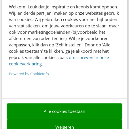
Adverteren
Welkom! Leuk dat je inspiratie en kennis komt opdoen.
Wij, en derde partijen, maken op onze websites gebruik
Contact
van cookies. Wij gebruiken cookies voor het bijhouden
van statistieken, om jouw voorkeuren op te slaan, maar
Nieuwsbrieven
ook voor marketingdoeleinden (bijvoorbeeld het
Over ons
afstemmen van advertenties). Wil je je voorkeuren
aanpassen, klik dan op ‘Zelf instellen’. Door op ‘Alle
Ons team
cookies toestaan’ te klikken, ga je akkoord met het
gebruik van alle cookies zoals
omschreven in onze
Werken bij
cookieverklaring
.
Whitepapers
Powered by CookieInfo
Blog
AI & Tech
Content & Communicatie
Alle cookies toestaan
Klantcontact & CX
Weigeren
Marketing