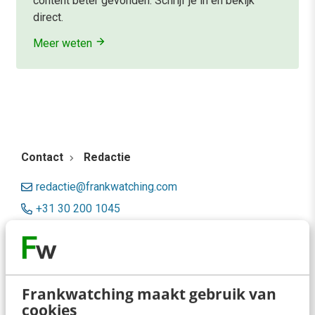
content beter gevonden. Schrijf je in en bekijk
direct.
Meer weten
Contact
Redactie
redactie@frankwatching.com
+31 30 200 1045
Tarieven
Meer contactopties
Frankwatching maakt gebruik van
Frankwatching
cookies