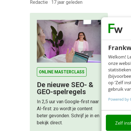
Redactie
·
17 jaar geleden
Frankw
Welkom! Leu
onze websit
statistiek
ONLINE MASTERCLASS
(bijvoorbee
op ‘Zelf in
De nieuwe SEO- &
gebruik van
GEO-spelregels
Powered by 
In 2,5 uur van Google-first naar
AI-first: zo wordt je content
beter gevonden. Schrijf je in en
Zelf ins
bekijk direct.