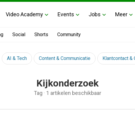
Video Academy
Events
Jobs
Meer
ng
Social
Shorts
Community
AI & Tech
Content & Communicatie
Klantcontact &
Kijkonderzoek
Tag
·
1 artikelen beschikbaar