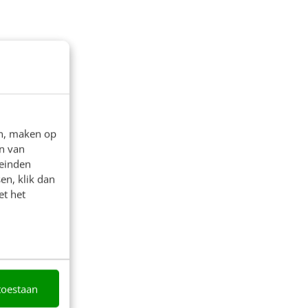
en, maken op
n van
leinden
en, klik dan
et het
toestaan