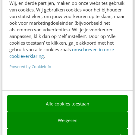
Wij, en derde partijen, maken op onze websites gebruik
Nieuwsbrieven
van cookies. Wij gebruiken cookies voor het bijhouden
van statistieken, om jouw voorkeuren op te slaan, maar
Over ons
ook voor marketingdoeleinden (bijvoorbeeld het
Ons team
afstemmen van advertenties). Wil je je voorkeuren
aanpassen, klik dan op ‘Zelf instellen’. Door op ‘Alle
Werken bij
cookies toestaan’ te klikken, ga je akkoord met het
gebruik van alle cookies zoals
omschreven in onze
Whitepapers
cookieverklaring
.
Blog
Powered by CookieInfo
AI & Tech
Content & Communicatie
Klantcontact & CX
Alle cookies toestaan
Marketing
Weigeren
Social
Themanieuwsbrieven